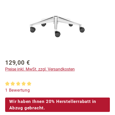
Bildergalerie überspringen
129,00 €
Regulärer Preis:
Preise inkl. MwSt. zzgl. Versandkosten
Durchschnittliche Bewertung von 5 von 5 Sternen
1 Bewertung
Wir haben Ihnen 20% Herstellerrabatt in
Abzug gebracht.