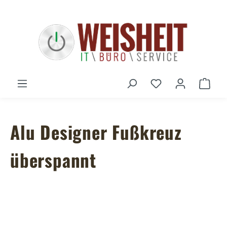
Zum Hauptinhalt springen
Du hast 0 Produ
Ware
Alu Designer Fußkreuz
überspannt