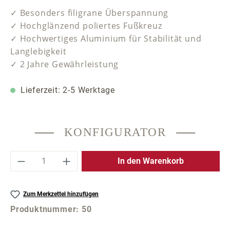
✓ Besonders filigrane Überspannung
✓ Hochglänzend poliertes Fußkreuz
✓ Hochwertiges Aluminium für Stabilität und
Langlebigkeit
✓ 2 Jahre Gewährleistung
Lieferzeit: 2-5 Werktage
KONFIGURATOR
Produkt Anzahl: Gib den gewünschten Wer
In den Warenkorb
Zum Merkzettel hinzufügen
Produktnummer:
50