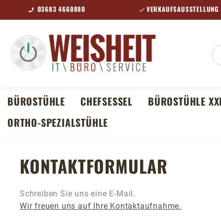
03683 4660880
VERKAUFSAUSSTELLUNG 
m Hauptinhalt springen
Zur Suche springen
Zur Hauptnavigation springen
BÜROSTÜHLE
CHEFSESSEL
BÜROSTÜHLE XX
ORTHO-SPEZIALSTÜHLE
KONTAKTFORMULAR
Schreiben Sie uns eine E-Mail.
Wir freuen uns auf Ihre Kontaktaufnahme.