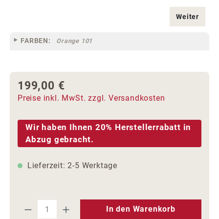
Weiter
FARBEN:
Orange 101
199,00 €
Regulärer Preis:
Preise inkl. MwSt. zzgl. Versandkosten
Wir haben Ihnen 20% Herstellerrabatt in
Abzug gebracht.
Lieferzeit: 2-5 Werktage
Produkt Anzahl: Gib den gewünschten We
In den Warenkorb