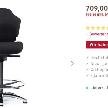
709,00
Regulärer P
Preise inkl.
Durchschnit
1 Bewertun
Wir habe
✓ Hochstuh
✓ Niedrige
✓ Orthopäd
✓ 3 Jahre 
Lieferzei