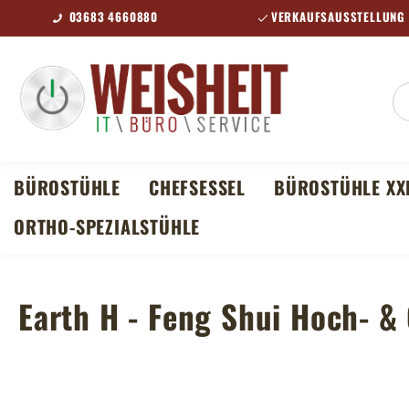
03683 4660880
VERKAUFSAUSSTELLUNG 
m Hauptinhalt springen
Zur Suche springen
Zur Hauptnavigation springen
BÜROSTÜHLE
CHEFSESSEL
BÜROSTÜHLE XX
ORTHO-SPEZIALSTÜHLE
Earth H - Feng Shui Hoch- &