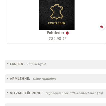
Echtleder
289,90 €*
FARBEN:
CSE06 Cycle
ARMLEHNE:
Ohne Armlehne
SITZAUSFÜHRUNG:
Ergonomischer DIN-Komfort-Sitz [75]