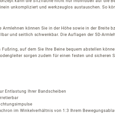
nzept kann die Sitzfläche nicht nur individuell auf die 
nein unkompliziert und werkzeuglos austauschen. So könn
 Armlehnen können Sie in der Höhe sowie in der Breite bz
lbar und seitlich schwenkbar. Die Auflagen der 5D-Armlehn
n Fußring, auf dem Sie Ihre Beine bequem abstellen können
Bodengleiter sorgen zudem für einen festen und sicheren S
zur Entlastung Ihrer Bandscheiben
retierbar
richtungsimpulse
nchron im Winkelverhältnis von 1:3 Ihrem Bewegungsabla