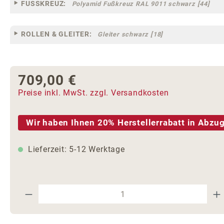
FUSSKREUZ:
Polyamid Fußkreuz RAL 9011 schwarz [44]
ROLLEN & GLEITER:
Gleiter schwarz [18]
709,00 €
Regulärer Preis:
Preise inkl. MwSt. zzgl. Versandkosten
Wir haben Ihnen 20% Herstellerrabatt in Abzug
Lieferzeit: 5-12 Werktage
Produkt Anzahl: Gib den gewünschte