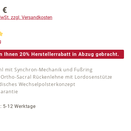
 €
reis:
 MwSt. zzgl. Versandkosten
tliche Bewertung von 5 von 5 Sternen
g
n Ihnen 20% Herstellerrabatt in Abzug gebracht.
l mit Synchron-Mechanik und Fußring
 Ortho-Sacral Rückenlehne mit Lordosenstütze
isches Wechselpolsterkonzept
Garantie
t: 5-12 Werktage