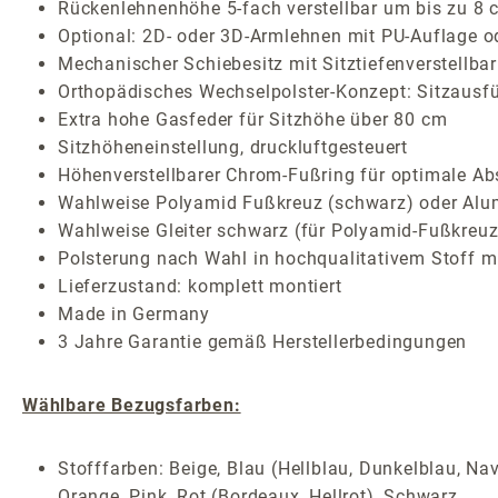
Rückenlehnenhöhe 5-fach verstellbar um bis zu 8 
Optional: 2D- oder 3D-Armlehnen mit PU-Auflage o
Mechanischer Schiebesitz mit Sitztiefenverstellbar
Orthopädisches Wechselpolster-Konzept: Sitzausf
Extra hohe Gasfeder für Sitzhöhe über 80 cm
Sitzhöheneinstellung, druckluftgesteuert
Höhenverstellbarer Chrom-Fußring für optimale Abs
Wahlweise Polyamid Fußkreuz (schwarz) oder Alum
Wahlweise Gleiter schwarz (für Polyamid-Fußkreu
Polsterung nach Wahl in hochqualitativem Stoff mi
Lieferzustand: komplett montiert
Made in Germany
3 Jahre Garantie gemäß Herstellerbedingungen
Wählbare Bezugsfarben:
Stofffarben: Beige, Blau (Hellblau, Dunkelblau, Nav
Orange, Pink, Rot (Bordeaux, Hellrot), Schwarz