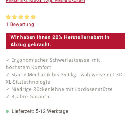
Preise inkl. MwSt. zzgl. Versandkosten
Durchschnittliche Bewertung von 5 von 5 Sternen
1 Bewertung
Wir haben Ihnen 20% Herstellerrabatt in
Abzug gebracht.
✓ Ergonomischer Schwerlastsessel mit
höchstem Komfort
✓ Starre Mechanik bis 350 kg - wahlweise mit 3D-
XL-Sitztechnologie
✓ Niedrige Rückenlehne mit Lordosenstütze
✓ 3 Jahre Garantie
Lieferzeit: 5-12 Werktage