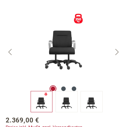
Bildergalerie überspringen
2.369,00 €
Regulärer Preis: