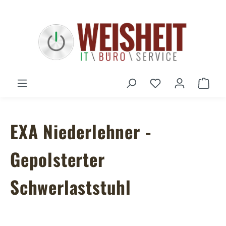
Zum Hauptinhalt springen
Du hast 0 Produ
Ware
EXA Niederlehner -
Gepolsterter
Schwerlaststuhl