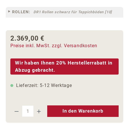
ROLLEN:
DR1 Rollen schwarz für Teppichböden [10]
2.369,00 €
Regulärer Preis:
Preise inkl. MwSt. zzgl. Versandkosten
Wir haben Ihnen 20% Herstellerrabatt in
Abzug gebracht.
Lieferzeit: 5-12 Werktage
Produkt Anzahl: Gib den gewünschten We
In den Warenkorb