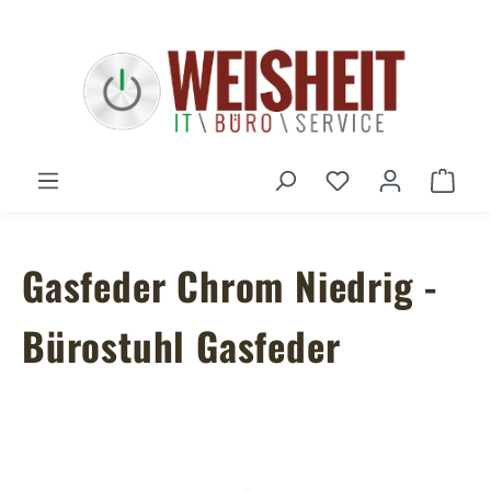
Zum Hauptinhalt springen
Du hast 0 Produ
Ware
Gasfeder Chrom Niedrig -
Bürostuhl Gasfeder