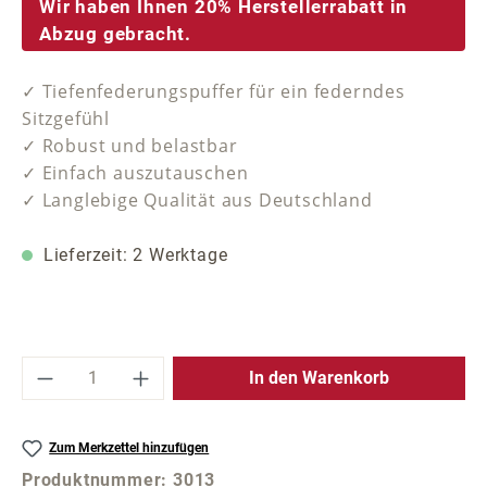
Wir haben Ihnen 20% Herstellerrabatt in
Abzug gebracht.
✓ Tiefenfederungspuffer für ein federndes
Sitzgefühl
✓ Robust und belastbar
✓ Einfach auszutauschen
✓ Langlebige Qualität aus Deutschland
Lieferzeit: 2 Werktage
Produkt Anzahl: Gib den gewünschten Wer
In den Warenkorb
Zum Merkzettel hinzufügen
Produktnummer:
3013