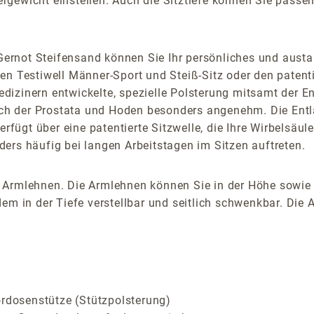
gewicht einstellen. Auch die Sitztiefe können Sie passend
ernot Steifensand können Sie Ihr persönliches und austa
en Testiwell Männer-Sport und Steiß-Sitz oder den paten
izinern entwickelte, spezielle Polsterung mitsamt der En
h der Prostata und Hoden besonders angenehm. Die Entlas
erfügt über eine patentierte Sitzwelle, die Ihre Wirbelsäu
ers häufig bei langen Arbeitstagen im Sitzen auftreten.
 Armlehnen. Die Armlehnen können Sie in der Höhe sowie i
em in der Tiefe verstellbar und seitlich schwenkbar. Die 
ordosenstütze (Stützpolsterung)