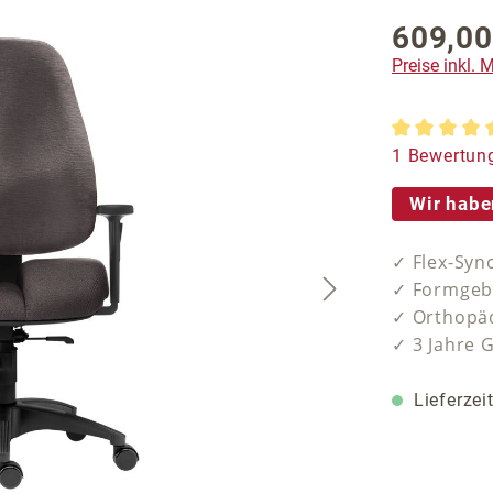
609,00
Regulärer P
Preise inkl.
Durchschnit
1 Bewertun
Wir habe
✓ Flex-Syn
✓ Formgebe
✓ Orthopäd
✓ 3 Jahre 
Lieferzei