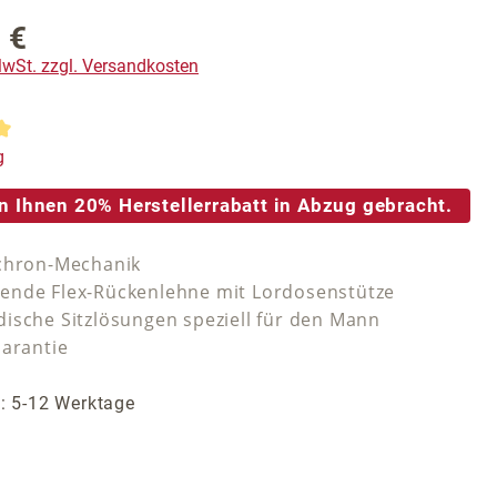
 €
reis:
 MwSt. zzgl. Versandkosten
tliche Bewertung von 5 von 5 Sternen
g
n Ihnen 20% Herstellerrabatt in Abzug gebracht.
chron-Mechanik
nde Flex-Rückenlehne mit Lordosenstütze
ische Sitzlösungen speziell für den Mann
Garantie
t: 5-12 Werktage