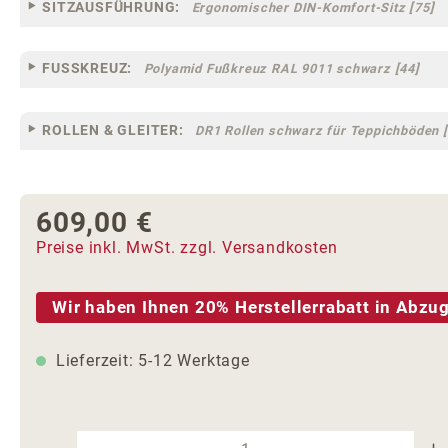
SITZAUSFÜHRUNG:
Ergonomischer DIN-Komfort-Sitz [75]
FUSSKREUZ:
Polyamid Fußkreuz RAL 9011 schwarz [44]
ROLLEN & GLEITER:
DR1 Rollen schwarz für Teppichböden [
609,00 €
Regulärer Preis:
Preise inkl. MwSt. zzgl. Versandkosten
Wir haben Ihnen 20% Herstellerrabatt in Abzug
Lieferzeit: 5-12 Werktage
Produkt Anzahl: Gib den gewünschte