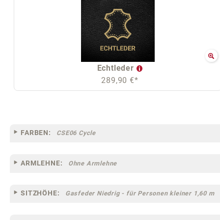
Echtleder
289,90 €*
FARBEN:
CSE06 Cycle
ARMLEHNE:
Ohne Armlehne
SITZHÖHE:
Gasfeder Niedrig - für Personen kleiner 1,60 m