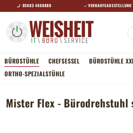
03683 4660880
VERKAUFSAUSSTELLUNG 
m Hauptinhalt springen
Zur Suche springen
Zur Hauptnavigation springen
BÜROSTÜHLE
CHEFSESSEL
BÜROSTÜHLE XX
ORTHO-SPEZIALSTÜHLE
Mister Flex - Bürodrehstuhl 