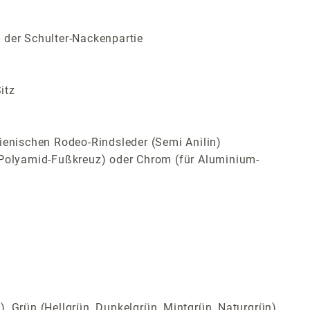
 der Schulter-Nackenpartie
itz
ienischen Rodeo-Rindsleder (Semi Anilin)
Polyamid-Fußkreuz) oder Chrom (für Aluminium-
t), Grün (Hellgrün, Dunkelgrün, Mintgrün, Naturgrün),