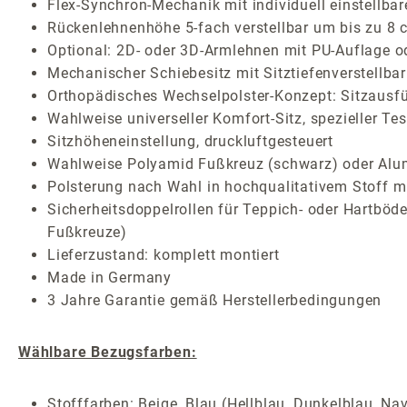
Flex-Synchron-Mechanik mit individuell einstellbar
Rückenlehnenhöhe 5-fach verstellbar um bis zu 8 
Optional: 2D- oder 3D-Armlehnen mit PU-Auflage o
Mechanischer Schiebesitz mit Sitztiefenverstellbar
Orthopädisches Wechselpolster-Konzept: Sitzausf
Wahlweise universeller Komfort-Sitz, spezieller Te
Sitzhöheneinstellung, druckluftgesteuert
Wahlweise Polyamid Fußkreuz (schwarz) oder Alum
Polsterung nach Wahl in hochqualitativem Stoff mi
Sicherheitsdoppelrollen für Teppich- oder Hartböden
Fußkreuze)
Lieferzustand: komplett montiert
Made in Germany
3 Jahre Garantie gemäß Herstellerbedingungen
Wählbare Bezugsfarben:
Stofffarben: Beige, Blau (Hellblau, Dunkelblau, Nav