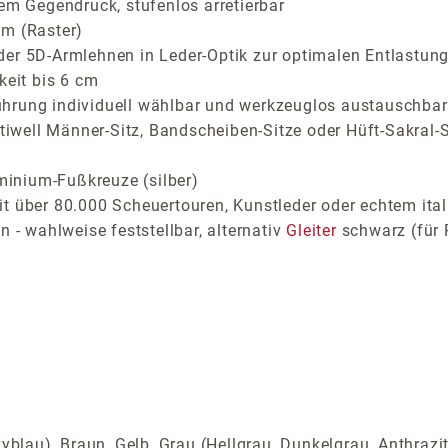
em Gegendruck, stufenlos arretierbar
cm (Raster)
der 5D-Armlehnen in Leder-Optik zur optimalen Entlastung
keit bis 6 cm
ührung individuell wählbar und werkzeuglos austauschbar
stiwell Männer-Sitz, Bandscheiben-Sitze oder Hüft-Sakral-S
inium-Fußkreuze (silber)
t über 80.000 Scheuertouren, Kunstleder oder echtem ital
 - wahlweise feststellbar, alternativ
Gleiter
schwarz (für 
yblau), Braun, Gelb, Grau (Hellgrau, Dunkelgrau, Anthrazi