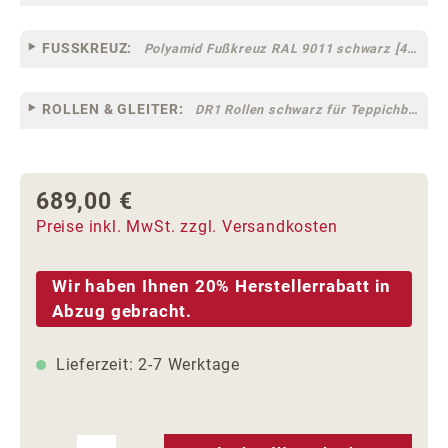
FUSSKREUZ:
Polyamid Fußkreuz RAL 9011 schwarz [44]
ROLLEN & GLEITER:
DR1 Rollen schwarz für Teppichböden [10]
689,00 €
Regulärer Preis:
Preise inkl. MwSt. zzgl. Versandkosten
Wir haben Ihnen 20% Herstellerrabatt in
Abzug gebracht.
Lieferzeit: 2-7 Werktage
Produkt Anzahl: Gib den gewünschten We