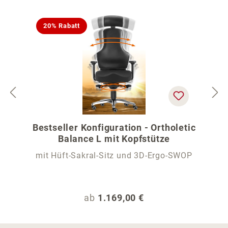
20% Rabatt
Bestseller Konfiguration - Ortholetic
Balance L mit Kopfstütze
mit Hüft-Sakral-Sitz und 3D-Ergo-SWOP
Regulärer Preis:
ab
1.169,00 €