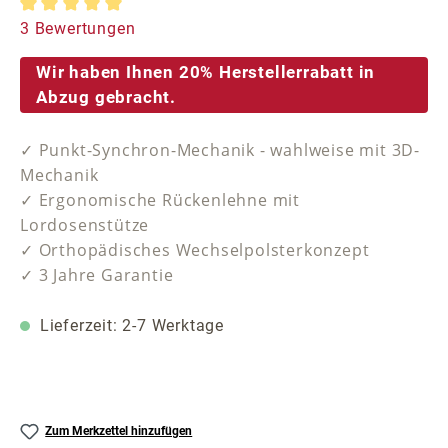
Durchschnittliche Bewertung von 5 von 5 Sternen
3 Bewertungen
Wir haben Ihnen 20% Herstellerrabatt in
Abzug gebracht.
✓ Punkt-Synchron-Mechanik - wahlweise mit 3D-
Mechanik
✓ Ergonomische Rückenlehne mit
Lordosenstütze
✓ Orthopädisches Wechselpolsterkonzept
✓ 3 Jahre Garantie
Lieferzeit: 2-7 Werktage
Zum Merkzettel hinzufügen