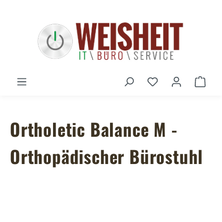
Zum Hauptinhalt springen
Du hast 0 Produ
Ware
Ortholetic Balance M -
Orthopädischer Bürostuhl