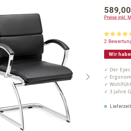
589,00
Regulärer P
Preise inkl.
Durchschnit
2 Bewertun
Wir habe
✓ Der Eyec
✓ Ergonomi
✓ Wohlfühl
✓ 3 Jahre 
Lieferzei