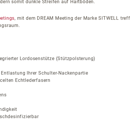
ndern somit dunkle Streifen auf Hartböden.
etings
, mit dem DREAM Meeting der Marke SITWELL treffen
ungsraum.
grierter Lordosenstütze (Stützpolsterung)
r Entlastung Ihrer Schulter-Nackenpartie
celten Echtlederfasern
ens
ndigkeit
schdesinfizierbar