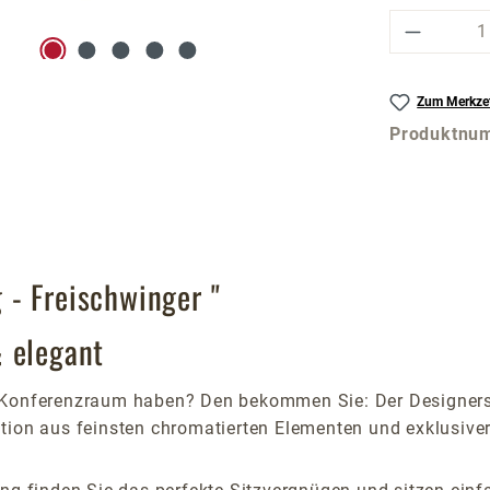
Produkt
Zum Merkzet
Produktnu
- Freischwinger "
& elegant
m Konferenzraum haben? Den bekommen Sie: Der Designer
tion aus feinsten chromatierten Elementen und exklusiver