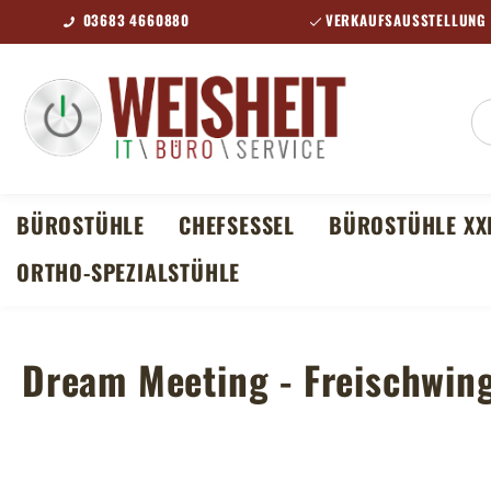
03683 4660880
VERKAUFSAUSSTELLUNG 
m Hauptinhalt springen
Zur Suche springen
Zur Hauptnavigation springen
BÜROSTÜHLE
CHEFSESSEL
BÜROSTÜHLE XX
ORTHO-SPEZIALSTÜHLE
Dream Meeting - Freischwin