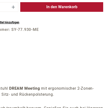
 Anzahl: Gib den gewünschten Wert ein 
In den Warenkorb
tel hinzufügen
mmer:
SY-77.930-ME
stuhl
DREAM Meeting
mit ergonomischer 2-Zonen-
 Sitz- und Rückenpolsterung.