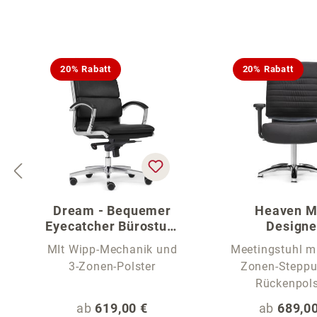
Produktgalerie überspringen
20% Rabatt
20% Rabatt
Dream - Bequemer
Heaven M
Eyecatcher Bürostuhl
Designe
aus Bonded Leder
Meetingst
MIt Wipp-Mechanik und
Meetingstuhl m
3-Zonen-Polster
Zonen-Steppu
Rückenpols
Regulärer Preis:
Regulärer
ab
619,00 €
ab
689,00