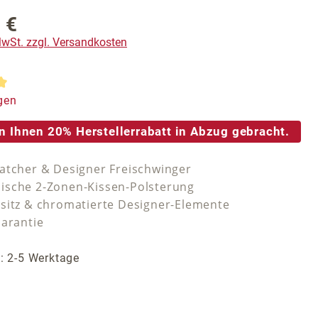
 €
reis:
 MwSt. zzgl. Versandkosten
tliche Bewertung von 5 von 5 Sternen
gen
n Ihnen 20% Herstellerrabatt in Abzug gebracht.
atcher & Designer Freischwinger
sche 2-Zonen-Kissen-Polsterung
sitz & chromatierte Designer-Elemente
Garantie
t: 2-5 Werktage