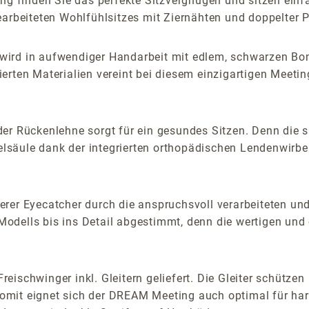
 finden Sie das perfekte Sitzvergnügen und sitzen einf
gearbeiteten Wohlfühlsitzes mit Ziernähten und doppelte
ird in aufwendiger Handarbeit mit edlem, schwarzen Bon
erten Materialien vereint bei diesem einzigartigen Meeti
der Rückenlehne sorgt für ein gesundes Sitzen. Denn die 
belsäule dank der integrierten orthopädischen Lendenwirbel
erer Eyecatcher durch die anspruchsvoll verarbeiteten u
dells bis ins Detail abgestimmt, denn die wertigen und 
ischwinger inkl. Gleitern geliefert. Die Gleiter schützen
mit eignet sich der DREAM Meeting auch optimal für harte