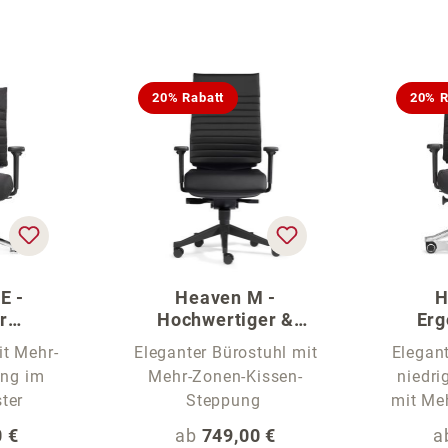
20% Rabatt
20% R
E -
Heaven M -
H
r
Hochwertiger &
Erg
uhl
stylischer Bürostuhl
Schr
it Mehr-
Eleganter Bürostuhl mit
Elegant
ng im
Mehr-Zonen-Kissen-
niedri
ter
Steppung
mit Me
 Preis:
Regulärer Preis:
R
 €
ab
749,00 €
a