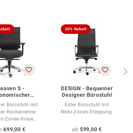
abatt
20% Rabatt
eaven S -
DESIGN - Bequemer
onomischer
Designer Bürostuhl
eibtischstuhl
er Bürostuhl mit
Edler Bürostuhl mit
ger Rückenlehne
Mehr-Zonen-Steppung
hr-Zonen-Kissen-
Steppung
egulärer Preis:
Regulärer Preis:
b
699,00 €
ab
599,00 €