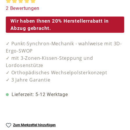
Durchschnittliche Bewertung von 5 von 5 Sternen
2 Bewertungen
Wir haben Ihnen 20% Herstellerrabatt in
Abzug gebracht.
✓ Punkt-Synchron-Mechanik - wahlweise mit 3D-
Ergo-SWOP
✓ mit 3-Zonen-Kissen-Steppung und
Lordosenstütze
✓ Orthopädisches Wechselpolsterkonzept
✓ 3 Jahre Garantie
Lieferzeit: 5-12 Werktage
Zum Merkzettel hinzufügen