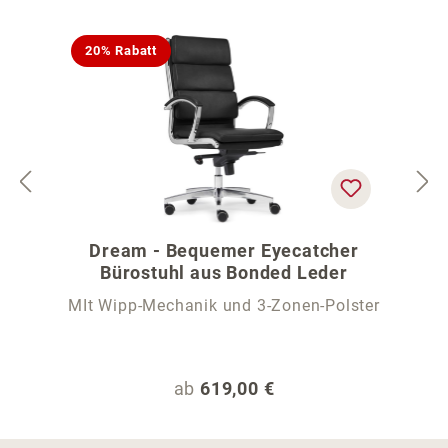
20% Rabatt
Dream - Bequemer Eyecatcher
Bürostuhl aus Bonded Leder
MIt Wipp-Mechanik und 3-Zonen-Polster
Regulärer Preis:
ab
619,00 €