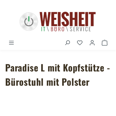
Zum Hauptinhalt springen
Du hast 0 Produ
Ware
Paradise L mit Kopfstütze -
Bürostuhl mit Polster