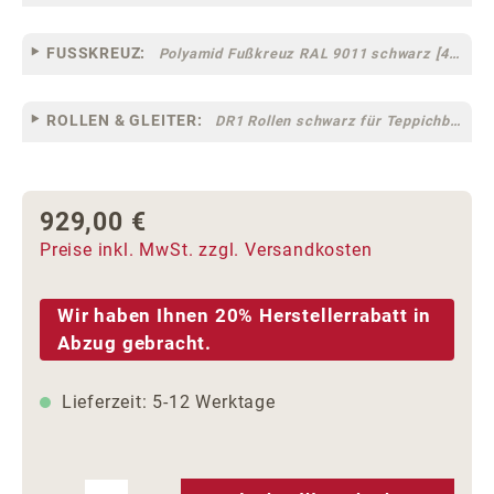
FUSSKREUZ:
Polyamid Fußkreuz RAL 9011 schwarz [44]
ROLLEN & GLEITER:
DR1 Rollen schwarz für Teppichböden [10]
929,00 €
Regulärer Preis:
Preise inkl. MwSt. zzgl. Versandkosten
Wir haben Ihnen 20% Herstellerrabatt in
Abzug gebracht.
Lieferzeit: 5-12 Werktage
Produkt Anzahl: Gib den gewünschten We