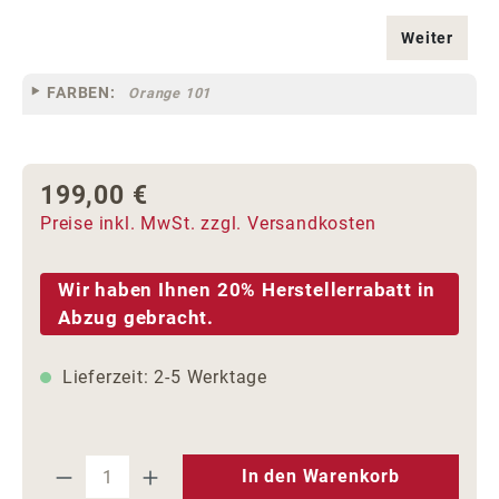
Weiter
FARBEN:
Orange 101
199,00 €
Regulärer Preis:
Preise inkl. MwSt. zzgl. Versandkosten
Wir haben Ihnen 20% Herstellerrabatt in
Abzug gebracht.
Lieferzeit: 2-5 Werktage
Produkt Anzahl: Gib den gewünschten We
In den Warenkorb