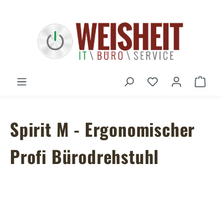
Zum Hauptinhalt springen
Du hast 0 Produ
Ware
Spirit M - Ergonomischer
Profi Bürodrehstuhl