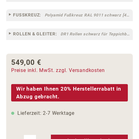
FUSSKREUZ:
Polyamid Fußkreuz RAL 9011 schwarz [44]
ROLLEN & GLEITER:
DR1 Rollen schwarz für Teppichböden [10]
549,00 €
Regulärer Preis:
Preise inkl. MwSt. zzgl. Versandkosten
Wir haben Ihnen 20% Herstellerrabatt in
Abzug gebracht.
Lieferzeit: 2-7 Werktage
Produkt Anzahl: Gib den gewünschten We