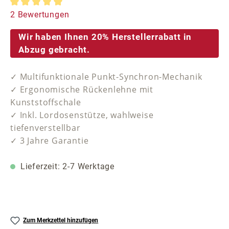
Durchschnittliche Bewertung von 5 von 5 Sternen
2 Bewertungen
Wir haben Ihnen 20% Herstellerrabatt in
Abzug gebracht.
✓ Multifunktionale Punkt-Synchron-Mechanik
✓ Ergonomische Rückenlehne mit
Kunststoffschale
✓ Inkl. Lordosenstütze, wahlweise
tiefenverstellbar
✓ 3 Jahre Garantie
Lieferzeit: 2-7 Werktage
Zum Merkzettel hinzufügen