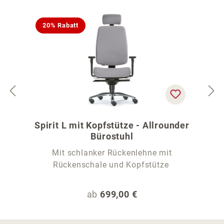
20% Rabatt
Spirit L mit Kopfstütze - Allrounder
Bürostuhl
Mit schlanker Rückenlehne mit
Rückenschale und Kopfstütze
Regulärer Preis:
ab
699,00 €